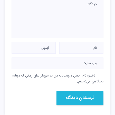
با موتور EF7P
و گیربکس
MT6 (رینگ
آلومینیومی)
تارا دستی V1P
۳۲۲۱۵
۷,۲۳۷,۸۳۲,۰۰۰
با گیربکس
MT6
ذخیره نام، ایمیل و وبسایت من در مرورگر برای زمانی که دوباره
دیدگاهی می‌نویسم.