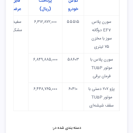
کلاس
پرداخت
قابل
خودرو
(ریال)
عرضه
سورن پلاس
۵۵۵۱۵
۶,۳۱۲,۸۷۲,۰۰۰
سفید،
EF7 دوگانه
مشکی
سوز با مخزن
۷۵ لیتری
سورن پلاس با
۵۸۶۰۳
۶,۸۴۹,۸۸۵,۰۰۰
موتور TU5P
فرمان برقی
پژو ۲۰۷ دستی با
۶۰۴۱۰
۶,۴۴۸,۷۶۵,۰۰۰
موتور TU5P
سقف شیشه‌ای
(رینگ
آلومینیومی)
دسته بندی شده در: