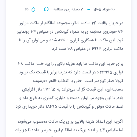
26 خرداد 1405
7
دقیقه زمان مطالعه
0
26
در جریان رقابت 24 ساعته لمانز، مجموعه آمالگام از ماکت موتور
V6 خودروی مسابقه‌ای به همراه گیربکس در مقیاس 1:4 رونمایی
کرد. این ماکت با همکاری فراری ساخته شده و می‌توان آن را با
ماکت فراری 499P در مقیاس 1:8 ست کرد.
برای خرید این ماکت ها باید هزینه بالایی را پرداخت. ماکت 1:8
فراری 23995 دلار قیمت دارد که تقریبا برابر با قیمت یک تویوتا
کرولا صفر کیلومتر است. حتی با انتخاب ظاهر «فرسوده
مسابقه‌ای» این قیمت گزاف می‌تواند به 27495 دلار افزایش
یابد. با این وجود می‌توان دست و دلبازی کمتری به خرج داد و
فقط ماکت موتور و گیربکس را با قیمت 18495 دلار خریداری کرد.
اگرچه این اعداد هزینه بالایی برای یک ماکت محسوب می‌شود،
اما مقیاس 1:4 و ابعاد بزرگ به آمالگام این اجازه را داده تا جزییات