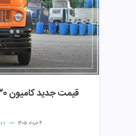
4 خرداد 1405
1
دق