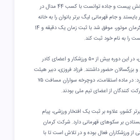
تیم کرمان موتور با درخشش در هر دو بخش پیست و جاده توانست با کسب 44 مدال در
ستد و جام قهرمانی لیگ برتر بانوان را به خانه
ببرد. همچنین مائده نظری، رکاب‌زن تیم کرمان موتور، موفق شد با ثبت زمان یک دقیقه و 14
ت را به نام خود ثبت کند.
به گفته نماینده فدراسیون دوچرخه سواری، در این دوره بیش از ۵۰ ورزشکار و اعضای کادر
و بزرگسالان حضور داشتند. فرزاد فروزی، دبیر هیئت
دوچرخه سواری استان کرمان نیز اعلام کرد: در ماده استقامت، دوچرخه سواران مسافت ۷۵
رتر کشور، علاوه بر ثبت یک افتخار ورزشی، پیام
ی ایستادن بر سکوهای قهرمانی دارد. شرکت کرمان
ی از ورزشکاران فعال بوده و در تلاش است تا با