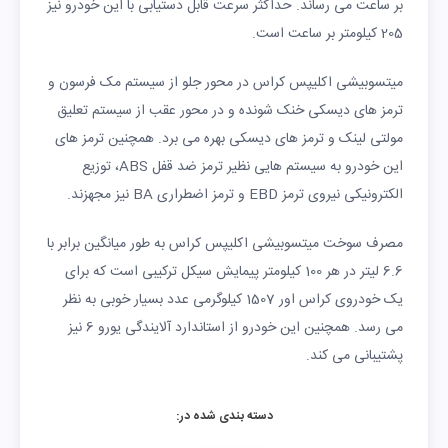
بر ساعت می رساند. حداکثر سرعت قابل دستیابی با این خودرو نیز
205 کیلومتر بر ساعت است.
میتسوبیشی اکلیپس کراس در محور جلو از سیستم مک فرسون و
ترمز های دیسکی خنک شونده و در محور عقب از سیستم تعلیق
مولتی لینک و ترمز های دیسکی بهره می برد. همچنین ترمز های
این خودرو به سیستم هایی نظیر ترمز ضد قفل ABS، توزیع
الکترونیکی نیروی ترمز EBD و ترمز اضطراری BA نیز مجهزند.
مصرف سوخت میتسوبیشی اکلیپس کراس به طور میانگین برابر با
6.6 لیتر در هر 100 کیلومتر پیمایش سیکل ترکیبی است که برای
یک خودروی کراس اور 1507 کیلوگرمی عدد بسیار خوبی به نظر
می رسد. همچنین این خودرو از استاندارد آلایندگی یورو 6 نیز
پشتیبانی می کند.
دسته بندی شده در: