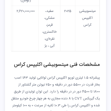
(تومان)
(توم
میتسوبیشی
2025
سفید،
2,620,000,000
000,000
اکلیپس
مشکی،
کراس
قرمز،
خاکستری،
نقره‌ای،
آبی ، بژ
مشخصات فنی میتسوبیشی اکلیپس کراس
پیشرانه 1.5 لیتری توربو اکلیپس کراس توانایی تولید 163 اسب
بخار قدرت در 5500 دور در دقیقه و 250 نیوتن متر گشتاور از
1800 تا 4500 دور در در دقیقه را دارد. این توان تولیدی از طریق
یک گیربکس CVT با 8 دنده مجازی به هر چهار چرخ خودرو منتقل
شده و اکلیپس کراس را طی 10.3 ثانیه از سرعت 0 به 100 کیلومتر