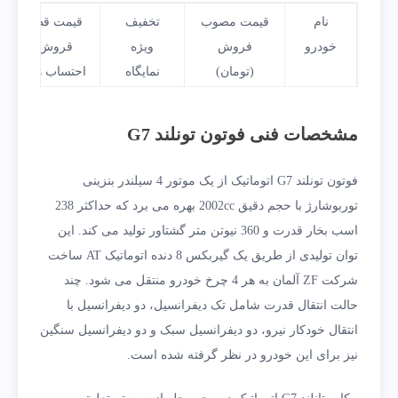
نام
قیمت مصوب
تخفیف
قیمت قطعی
خودرو
فروش
ویژه
قروش با
(تومان)
نمایگاه
احتساب هزینه
های شماره
گذاری
مشخصات فنی فوتون تونلند G7
پیکاپ
2,700,090,090
50,000,000
2,650,090,090
فوتون تونلند G7 اتوماتیک از یک موتور 4 سیلندر بنزینی
بنزینی
توربوشارژ با حجم دقیق 2002cc بهره می برد که حداکثر 238
فوتون
اسب بخار قدرت و 360 نیوتن متر گشتاور تولید می کند. این
اتوماتیک
توان تولیدی از طریق یک گیربکس 8 دنده اتوماتیک AT ساخت
با
شرکت ZF آلمان به هر 4 چرخ خودرو منتقل می شود. چند
سانروف
حالت انتقال قدرت شامل تک دیفرانسیل، دو دیفرانسیل با
انتقال خودکار نیرو، دو دیفرانسیل سبک و دو دیفرانسیل سنگین
نیز برای این خودرو در نظر گرفته شده است.