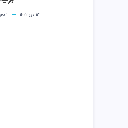
13 دی 1402
1
دقیق