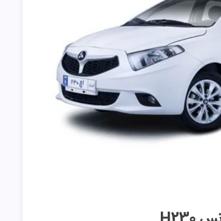
س H230