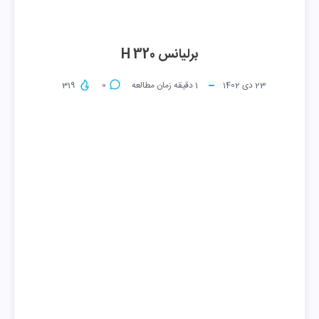
برلیانس H 320
23 دی 1402
1
دقیقه زمان مطالعه
0
319