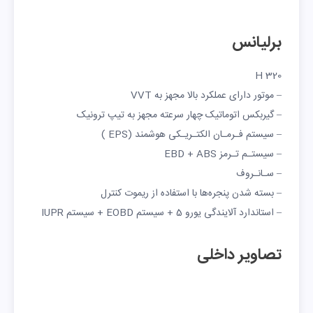
برلیانس
H 320
– موتور دارای عملکرد بالا مجهز به VVT
– گیربکس اتوماتیک چهار سرعته مجهز به تیپ ترونیک
– سیستم فـرمـان الکتـریـکی هوشمند (EPS )
– سیستـم تـرمز EBD + ABS
– سـانـروف
– بسته شدن پنجره‌ها با استفاده از ريموت كنترل
– استاندارد آلایندگی یورو 5 + سیستم EOBD + سیستم IUPR
تصاویر داخلی