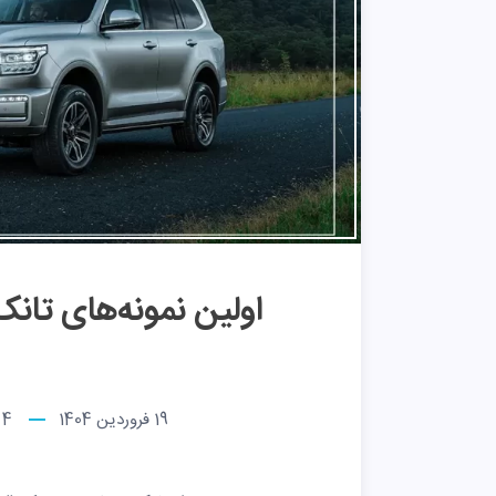
19 فروردین 1404
4
د