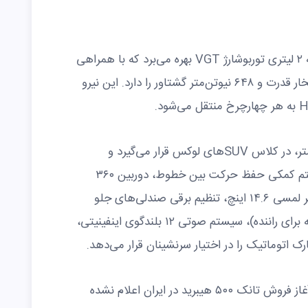
تانک ۵۰۰ هیبرید یا HEV از یک پیشرانه ۲ لیتری توربوشارژ VGT بهره می‌برد که با همراهی
سیستم هیبریدی، توان تولید ۳۴۶ اسب‌بخار قدرت و ۶۴۸ نیوتن‌متر گشتاور را دارد. این نیرو
این شاسی‌بلند بزرگ با طولی بیش از ۵ متر، در کلاس SUVهای لوکس قرار می‌گیرد و
امکاناتی مانند کروز کنترل تطبیقی، سیستم کمکی حفظ حرکت بین خطوط، دوربین ۳۶۰
درجه، دستیار رانندگی در ترافیک، نمایشگر لمسی ۱۴.۶ اینچ، تنظیم برقی صندلی‌های جلو
(همراه با گرم‌کن، تهویه، ماساژور و حافظه برای راننده)، سیستم صوتی ۱۲ بلندگوی اینفینیتی،
ک اتوماتیک را در اختیار سرنشینان قرار می‌دهد.
تا این لحظه، قیمت نهایی و زمان دقیق آغاز فروش تانک ۵۰۰ هیبرید در ایران اعلام نشده