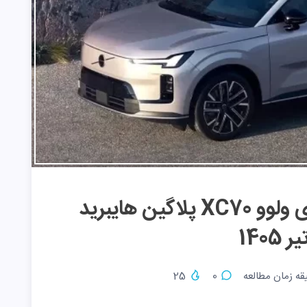
افزایش قیمت میلیاردی ولوو XC70 پلاگین هایبرید
ر 1405
قه زمان مطالعه
0
25