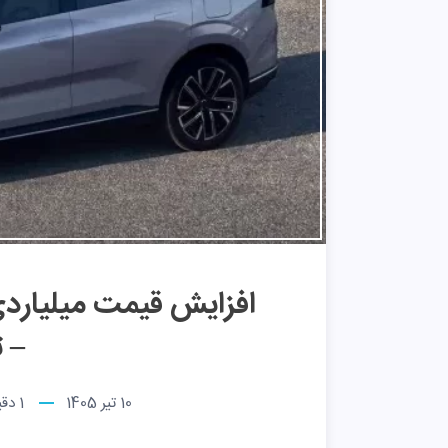
– تی
10 تیر 1405
1
دقی