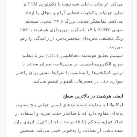
می‌کند. تزئینات داخلی شبه‌چوب با تکنولوژی TOM و
سایر جزئیات باکیفیت، فضایی آرام و مجلل را ایجاد
می‌کنند. نمایشگر منحنی بزرگ ۲۴.۶ اینچی، سیستم
صوتی SONY با ۱۴ بلندگو و نورپردازی هوشمند با ۲۵6
رنگ مختلف، تجربه‌ای منحصربه‌فرد از رانندگی را رقم
می‌زنند.
سیستم تعلیق هوشمند مغناطیسی (CDC) نیز با تنظیم
سریع الکترومغناطیسی در میلی‌ثانیه، میزان سختی یا
نرمی کمک‌فنرها را متناسب با شرایط مسیر برای راحتی
سواری حتی در مسیرهای ناهموار تنظیم می‌کند.
ایمنی هوشمند در بالاترین سطح
لوکانوL8 با رعایت استانداردهای ایمنی جهانی پنج ستاره،
بدنه‌ای مقاوم دارد که با ساختار جذب ضربه و استفاده از
فولاد فوق‌مستحکم (تا ۸۵ درصد ساختار کلی)، انرژی وارد
شده ناشی از تصادف را به‌خوبی خنثی می‌کند. همچنین