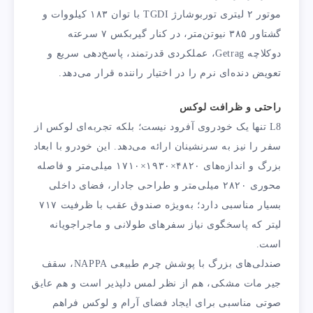
موتور ۲ لیتری توربوشارژ TGDI با توان ۱۸۳ کیلووات و
گشتاور ۳۸۵ نیوتن‌متر، در کنار گیربکس ۷ سرعته
دوکلاچه Getrag، عملکردی قدرتمند، پاسخ‌دهی سریع‌ و
تعویض دنده‌ای نرم‌ را در اختیار راننده قرار می‌دهد.
راحتی و ظرافت لوکس
L8 تنها یک خودروی آفرود نیست؛ بلکه تجربه‌ای لوکس از
سفر را نیز به سرنشینان ارائه می‌دهد. این خودرو با ابعاد
بزرگ و اندازه‌های ۴۸۲۰×۱۹۳۰×۱۷۱۰ میلی‌متر و فاصله
محوری ۲۸۲۰ میلی‌متر و طراحی جادار، فضای داخلی
بسیار مناسبی دارد؛ به‌ویژه صندوق عقب با ظرفیت ۷۱۷
لیتر که پاسخگوی نیاز سفرهای طولانی و ماجراجویانه
است.
صندلی‌های بزرگ با پوشش چرم طبیعی NAPPA، سقف
جیر مات مشکی، هم از نظر لمس دلپذیر است و هم عایق
صوتی مناسبی برای ایجاد فضای آرام و لوکس فراهم