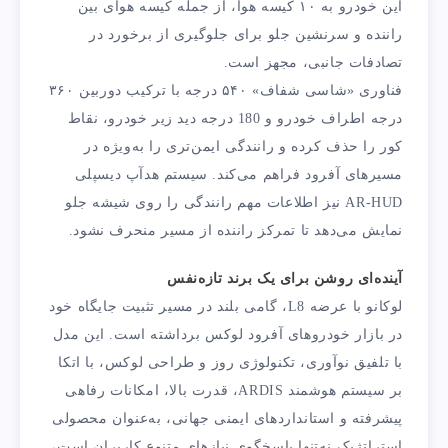
این خودرو به ۱۰ کیسه هوا، از جمله کیسه هوای بین
راننده و سرنشین جلو برای جلوگیری از برخورد در
تصادفات جانبی، مجهز است.
فناوری «شاسی شفاف» ۵۴۰ درجه با ترکیب دوربین ۳۶۰
درجه اطراف خودرو و 180 درجه دید زیر خودرو، نقاط
کور را حذف کرده و رانندگی ایمن‌تری را به‌ویژه در
مسیرهای آفرود فراهم می‌کند. سیستم هدآپ دیسپلی
AR-HUD نیز اطلاعات مهم رانندگی را روی شیشه جلو
نمایش می‌دهد تا تمرکز راننده از مسیر منحرف نشود.
آینده‌ای روشن برای یک برند تازه‌نفس
لوکانو با عرضه L8، گامی بلند در مسیر تثبیت جایگاه خود
در بازار خودروهای آفرود لوکس برداشته است. این مدل
با تلفیق نوآوری، تکنولوژی روز و طراحی لوکس، با اتکا
بر سیستم هوشمند ARDIS، قدرت بالا، امکانات رفاهی
پیشرفته و استانداردهای ایمنی جهانی، به‌عنوان محصولی
استراتژیک نه‌تنها پاسخگوی نیازهای متنوع کاربران است،