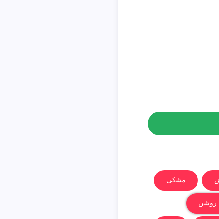
ش
مشکی
 روشن