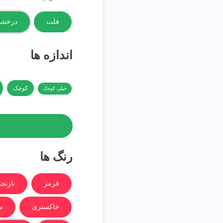
فلت
درخش
اندازه ها
کوچک
خیلی کوچک
رنگ ها
قرمز
نارنج
خاکستری
س