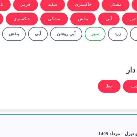
مشکی
خاکستری
سفید
قرمز
نا
وشن
آبی
بنفش
مشکی
خاکستری
زرد
سبز
آبی روشن
آبی
بنفش
دار
شت
خطا
ل – مرداد 1405