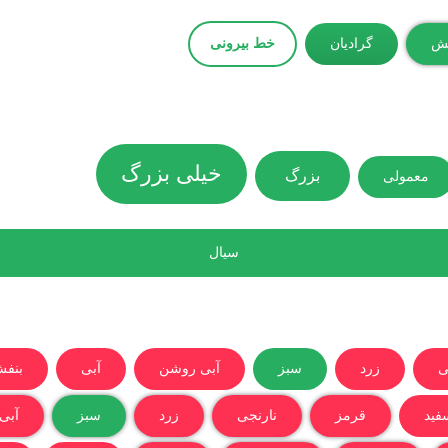
ش
گرادیان
خط بیرونی
خیلی بزرگ
بزرگ
معمولی
سیال
ی
زرد
سبز
آبی روشن
آبی
بنف
فید
قرمز
نارنجی
زرد
سبز
آبی