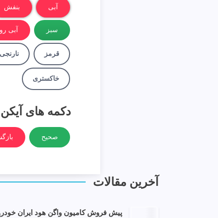
آبی
بنفش
سبز
آبی ر
قرمز
نارنجی
خاکستری
دکمه های آیکن 
صحیح
بازگ
آخرین مقالات
پیش فروش کامیون واگن هود ایران خودرو دیز