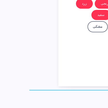
رنجی
زرد
سفید
مشکی